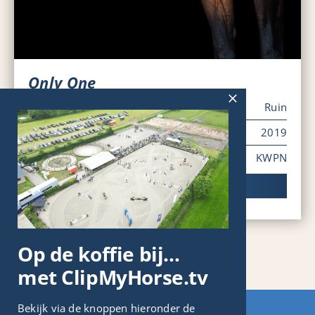
Only One
Geslacht
Ruin
Geboortejaar
2019
Stamboom
KWPN
Paard bekijken
Op de koffie bij…
met ClipMyHorse.tv
Bekijk via de knoppen hieronder de
© 2026 SH Sporthorses