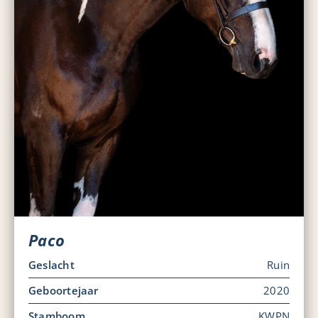
Paco
Geslacht
Ruin
Geboortejaar
2020
Stamboom
KWPN