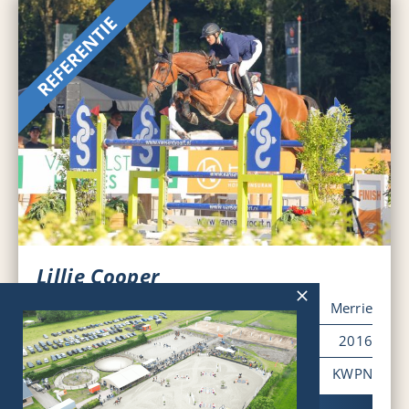
Lillie Cooper
Geslacht
Merrie
Geboortejaar
2016
Stamboom
KWPN